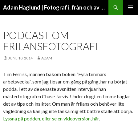
Search
Adam Haglund | Fotograf i, från och av Malmö
SKIP
PRIMAR
TO
MENU
CONTENT
PODCAST OM
FRILANSFOTOGRAFI
JUNE 10, 2014
ADAM
Tim Ferriss, mannen bakom boken “Fyra timmars
arbetsvecka”, som jag tipsar om gång på gång, har nu börjat
podda. I ett av de senaste avsnitten intervjuar han
mästerfotografen Chase Jarvis. Under drygt en timme haglar
det av tips och insikter. Om man är frilans och behöver lite
vägledning så kan jag inte tänka mig ett bättre ställe att börja.
Lyssna på podden, eller se en videoversion, här
.