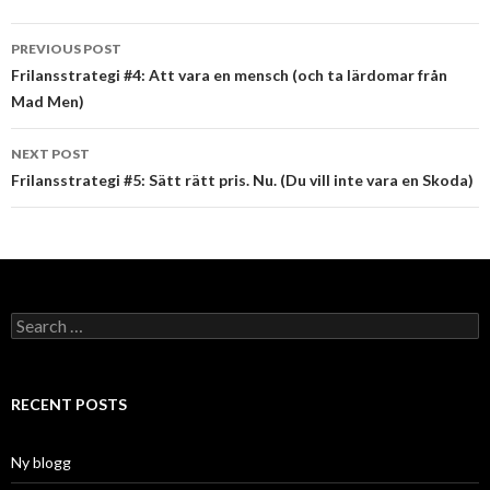
Post
PREVIOUS POST
navigation
Frilansstrategi #4: Att vara en mensch (och ta lärdomar från
Mad Men)
NEXT POST
Frilansstrategi #5: Sätt rätt pris. Nu. (Du vill inte vara en Skoda)
Search
for:
RECENT POSTS
Ny blogg