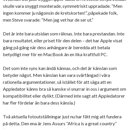
skulle vara snyggt monterade, symmetriskt uppradade. “Men
ingen kommer ju någonsin de kretskorten!”, påpekade folk,
men Steve svarade: “Men jag vet hur de ser ut.”
Det är inte bara utsidan som räknas. Inte bara prestandan. Inte
bara resultatet, eller priset för den delen – det har Apple visat
gång på gång när dess anhängare är beredda att betala
betydligt mer för en MacBook än en lika kraftfull PC.
Det som inte syns kan ändå kännas, och det är känslan som
betyder något. Men känslan kan vara svårfångad i våra
rationella argumentationer, så istället för att säga att en
Appledator känns bra så kanske vi snurrar in oss i argument om
kompatibilitet eller dylikt. (Därmed inte sagt att Appledatorer
har fler fördelar än bara dess känsla.)
Två aktuella fotoutställningar just nu har fått mig att fundera
på detta. Den ena är Jens Assurs “Africa is a great country”