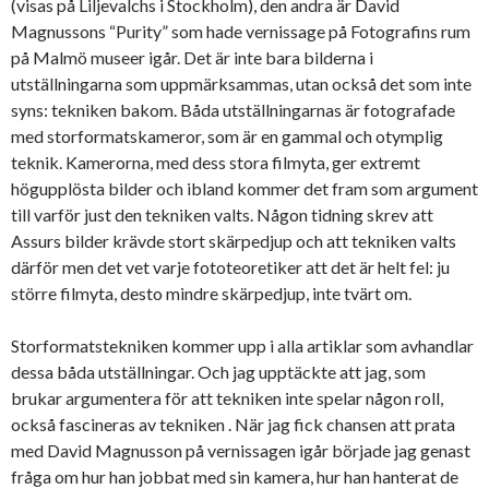
(visas på Liljevalchs i Stockholm), den andra är David
Magnussons “Purity” som hade vernissage på Fotografins rum
på Malmö museer igår. Det är inte bara bilderna i
utställningarna som uppmärksammas, utan också det som inte
syns: tekniken bakom. Båda utställningarnas är fotografade
med storformatskameror, som är en gammal och otymplig
teknik. Kamerorna, med dess stora filmyta, ger extremt
högupplösta bilder och ibland kommer det fram som argument
till varför just den tekniken valts. Någon tidning skrev att
Assurs bilder krävde stort skärpedjup och att tekniken valts
därför men det vet varje fototeoretiker att det är helt fel: ju
större filmyta, desto mindre skärpedjup, inte tvärt om.
Storformatstekniken kommer upp i alla artiklar som avhandlar
dessa båda utställningar. Och jag upptäckte att jag, som
brukar argumentera för att tekniken inte spelar någon roll,
också fascineras av tekniken . När jag fick chansen att prata
med David Magnusson på vernissagen igår började jag genast
fråga om hur han jobbat med sin kamera, hur han hanterat de