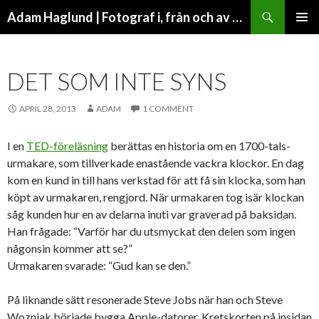
Search
Adam Haglund | Fotograf i, från och av Malmö
SKIP
PRIMAR
TO
MENU
CONTENT
DET SOM INTE SYNS
APRIL 28, 2013
ADAM
1 COMMENT
I en
TED-föreläsning
berättas en historia om en 1700-tals-
urmakare, som tillverkade enastående vackra klockor. En dag
kom en kund in till hans verkstad för att få sin klocka, som han
köpt av urmakaren, rengjord. När urmakaren tog isär klockan
såg kunden hur en av delarna inuti var graverad på baksidan.
Han frågade: “Varför har du utsmyckat den delen som ingen
någonsin kommer att se?”
Urmakaren svarade: “Gud kan se den.”
På liknande sätt resonerade Steve Jobs när han och Steve
Wozniak började bygga Apple-datorer. Kretskorten på insidan