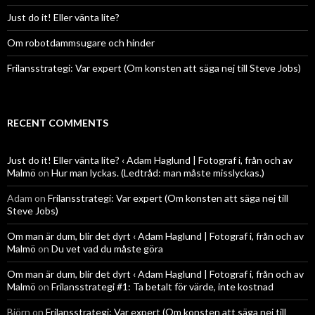
Just do it! Eller vänta lite?
Om robotdammsugare och hinder
Frilansstrategi: Var expert (Om konsten att säga nej till Steve Jobs)
RECENT COMMENTS
Just do it! Eller vänta lite? ‹ Adam Haglund | Fotograf i, från och av
Malmö
on
Hur man lyckas. (Ledtråd: man måste misslyckas.)
Adam
on
Frilansstrategi: Var expert (Om konsten att säga nej till
Steve Jobs)
Om man är dum, blir det dyrt ‹ Adam Haglund | Fotograf i, från och av
Malmö
on
Du vet vad du måste göra
Om man är dum, blir det dyrt ‹ Adam Haglund | Fotograf i, från och av
Malmö
on
Frilansstrategi #1: Ta betalt för värde, inte kostnad
Björn
on
Frilansstrategi: Var expert (Om konsten att säga nej till