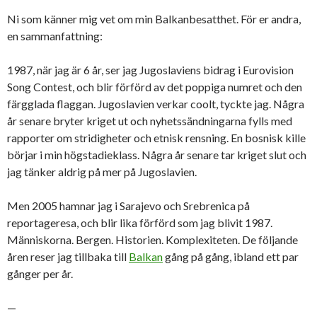
Ni som känner mig vet om min Balkanbesatthet. För er andra,
en sammanfattning:
1987, när jag är 6 år, ser jag Jugoslaviens bidrag i Eurovision
Song Contest, och blir förförd av det poppiga numret och den
färgglada flaggan. Jugoslavien verkar coolt, tyckte jag. Några
år senare bryter kriget ut och nyhetssändningarna fylls med
rapporter om stridigheter och etnisk rensning. En bosnisk kille
börjar i min högstadieklass. Några år senare tar kriget slut och
jag tänker aldrig på mer på Jugoslavien.
Men 2005 hamnar jag i Sarajevo och Srebrenica på
reportageresa, och blir lika förförd som jag blivit 1987.
Människorna. Bergen. Historien. Komplexiteten. De följande
åren reser jag tillbaka till
Balkan
gång på gång, ibland ett par
gånger per år.
—