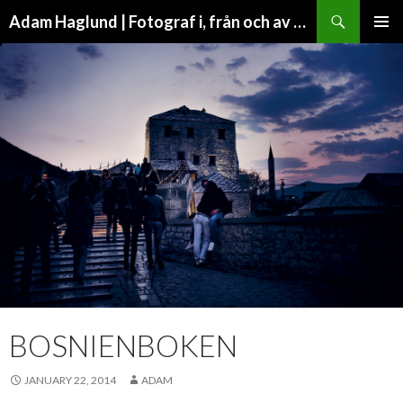
Search
Adam Haglund | Fotograf i, från och av Malmö
SKIP
PRIMAR
TO
MENU
CONTENT
BOSNIENBOKEN
JANUARY 22, 2014
ADAM