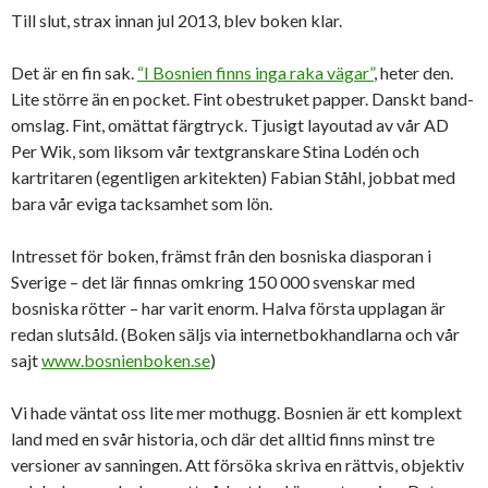
Till slut, strax innan jul 2013, blev boken klar.
Det är en fin sak.
“I Bosnien finns inga raka vägar”
, heter den.
Lite större än en pocket. Fint obestruket papper. Danskt band-
omslag. Fint, omättat färgtryck. Tjusigt layoutad av vår AD
Per Wik, som liksom vår textgranskare Stina Lodén och
kartritaren (egentligen arkitekten) Fabian Ståhl, jobbat med
bara vår eviga tacksamhet som lön.
Intresset för boken, främst från den bosniska diasporan i
Sverige – det lär finnas omkring 150 000 svenskar med
bosniska rötter – har varit enorm. Halva första upplagan är
redan slutsåld. (Boken säljs via internetbokhandlarna och vår
sajt
www.bosnienboken.se
)
Vi hade väntat oss lite mer mothugg. Bosnien är ett komplext
land med en svår historia, och där det alltid finns minst tre
versioner av sanningen. Att försöka skriva en rättvis, objektiv