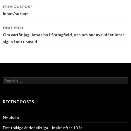
Post
PREVIOUS POST
navigation
Input/output
NEXT POST
Om varför jag låtsas bo i Springfield, och om hur nya idéer letar
sig in i mitt huvud
Search
for:
RECENT POSTS
Ny blogg
Det tråkiga är det viktiga – insikt efter 10 år