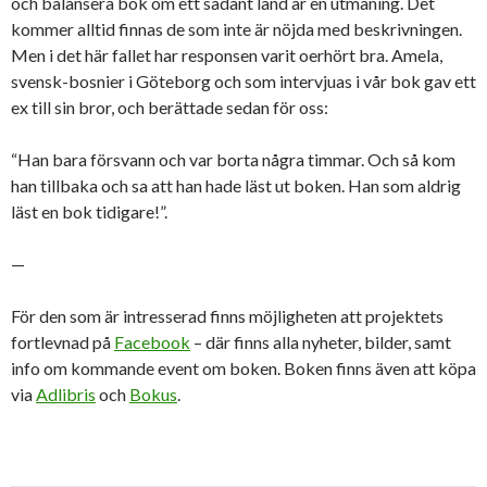
och balansera bok om ett sådant land är en utmaning. Det
kommer alltid finnas de som inte är nöjda med beskrivningen.
Men i det här fallet har responsen varit oerhört bra. Amela,
svensk-bosnier i Göteborg och som intervjuas i vår bok gav ett
ex till sin bror, och berättade sedan för oss:
“Han bara försvann och var borta några timmar. Och så kom
han tillbaka och sa att han hade läst ut boken. Han som aldrig
läst en bok tidigare!”.
—
För den som är intresserad finns möjligheten att projektets
fortlevnad på
Facebook
– där finns alla nyheter, bilder, samt
info om kommande event om boken. Boken finns även att köpa
via
Adlibris
och
Bokus
.