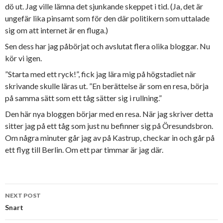
dö ut. Jag ville lämna det sjunkande skeppet i tid. (Ja, det är
ungefär lika pinsamt som för den där politikern som uttalade
sig om att internet är en fluga.)
Sen dess har jag påbörjat och avslutat flera olika bloggar. Nu
kör vi igen.
”Starta med ett ryck!”, fick jag lära mig på högstadiet när
skrivande skulle läras ut. ”En berättelse är som en resa, börja
på samma sätt som ett tåg sätter sig i rullning.”
Den här nya bloggen börjar med en resa. När jag skriver detta
sitter jag på ett tåg som just nu befinner sig på Öresundsbron.
Om några minuter går jag av på Kastrup, checkar in och går på
ett flyg till Berlin. Om ett par timmar är jag där.
Post
NEXT POST
navigation
Snart