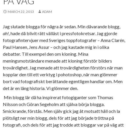
PÅ VÄG
MARCH 22, 2013
ADAM
Jag slutade blogga för några år sedan. Min dåvarande blogg,
ah!
, hade då blivit rätt välläst i pressfotokretsar. Jag gjorde
fotografintervjuer med Sveriges toppfotografer – Anna Clarén,
Paul Hansen, Jens Assur – och jag kastade mig in i olika
debatter. Till exempel den om kloning. Mina
meningsmotständare menade att kloning förstör bilders
trovärdighet. Jag menade att trovärdigheten förstörs när man
kopplar den till ett verktyg i pohotoshop, när man glömmer
bort vad fotografiskt berättande egentligen handlar om. Men
det är en lång historia. Vi glömmer den.
Min blogg lär då ha inspirerat fotogiganter som Thomas
Nilsson och Göran Segeholm att själva börja blogga.
Smickrande, förstås. Men själv gick jag åt motsatt håll och la
plötsligt ner min blogg, dels för att jag började tröttna på
fotografi, och dels för att jag trodde att bloggar var på väg att