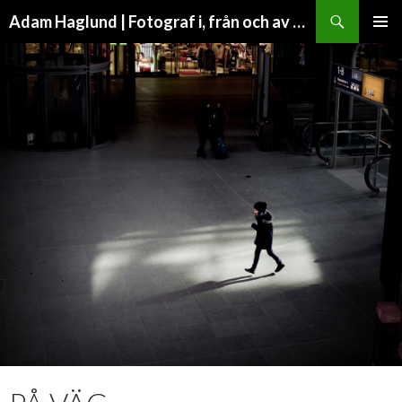
Search
Adam Haglund | Fotograf i, från och av Malmö
SKIP
PRIMAR
TO
MENU
CONTENT